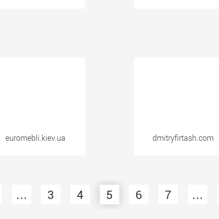
euromebli.kiev.ua
dmitryfirtash.com
…
3
4
5
6
7
…