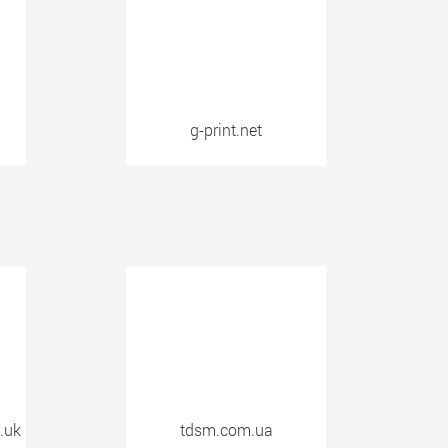
g-print.net
.uk
tdsm.com.ua