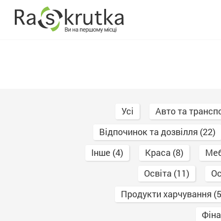
Skip
216.73.217.129
to
content
Усі
Авто та транспо
Відпочинок та дозвілля (22)
Інше (4)
Краса (8)
Меб
Освіта (11)
Ос
Продукти харчування (5
Фіна