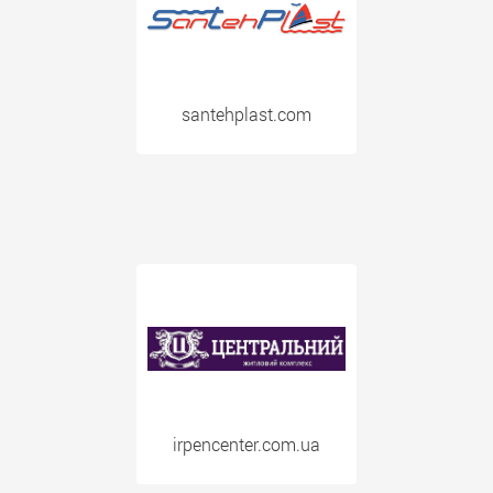
santehplast.com
irpencenter.com.ua