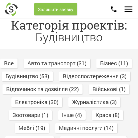
Skip
216.73.216.56
to
Залишити заявку
content
Категорія проектів:
Будівництво
Все
Авто та транспорт (31)
Бізнес (11)
Будівництво (53)
Відеоспостереження (3)
Відпочинок та дозвілля (22)
Військові (1)
Електроніка (30)
Журналістика (3)
Зоотовари (1)
Інше (4)
Краса (8)
Меблі (19)
Медичні послуги (14)