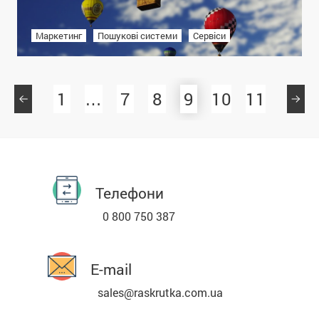
Маркетинг
Пошукові системи
Сервіси
1
…
7
8
9
10
11
Телефони
0 800 750 387
E-mail
sales@raskrutka.com.ua