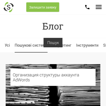
Skip
216.73.216.17
to
Залишити заявку
content
Блог
Блог
Пошук
Усі
Пошукові системи
Маркетинг
Інструменти
S
Организация структуры аккаунта
AdWords