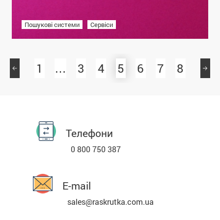
Пошукові системи
Сервіси
1
…
3
4
5
6
7
8
Телефони
0 800 750 387
E-mail
sales@raskrutka.com.ua